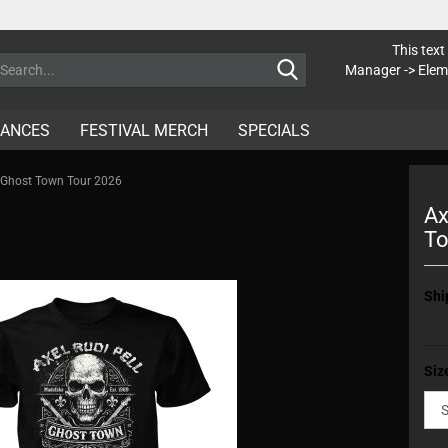
This text
Search...
Manager -> Elem
RANCES
FESTIVAL MERCH
SPECIALS
ge Ghost Town Tour 2026
Ax
To
Shi
Siz