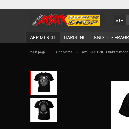
All
ARP MERCH
HARDLINE
KNIGHTS FRAG
»
»
Main page
ARP Merch
Axel Rudi Pell - T-Shirt Vinta