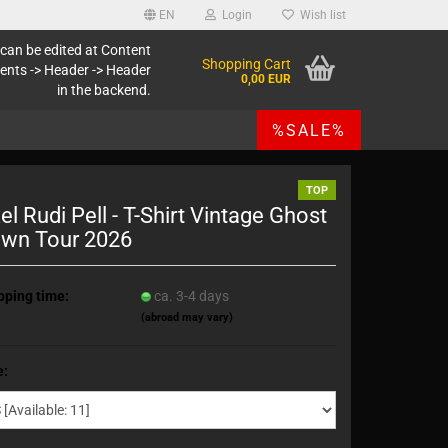
EN
Login
Wish list
 can be edited at Content
Shopping Cart
ents -> Header -> Header
0,00 EUR
in the backend.
%SALE%
TOP
el Rudi Pell - T-Shirt Vintage Ghost
wn Tour 2026
pping time:
ca. 3-4 days
(abroad may vary)
e: