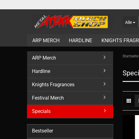
Alle
ARP MERCH
HARDLINE
KNIGHTS FRAG
Startseite
ARP Merch
Hardline
Speci
Knights Fragrances
Festival Merch
Specials
Bestseller