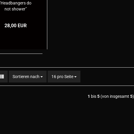
"Headbangers do
not shower"
28,00 EUR
Sortieren nach
pro Seite
Sortieren nach
16 pro Seite
1
bis
5
(von insgesamt
5
)