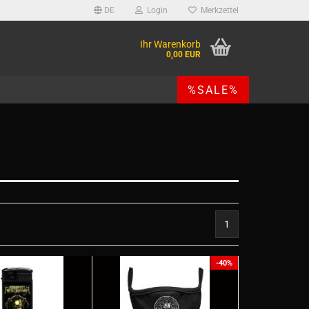
DE
Login
Merkzettel
Ihr Warenkorb
0,00 EUR
%SALE%
1
-40%