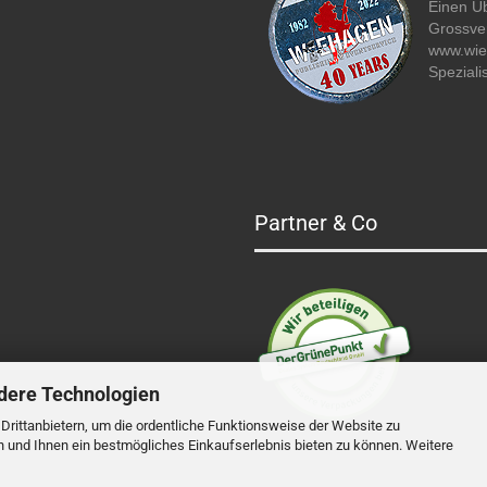
Einen Üb
Grossver
www.wi
Speziali
Partner & Co
dere Technologien
rittanbietern, um die ordentliche Funktionsweise der Website zu
n und Ihnen ein bestmögliches Einkaufserlebnis bieten zu können. Weitere