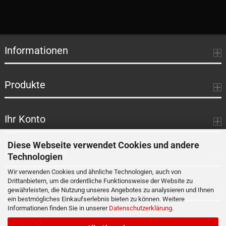
Informationen
Produkte
Ihr Konto
Diese Webseite verwendet Cookies und andere
Kontaktdaten
Technologien
Wir verwenden Cookies und ähnliche Technologien, auch von
Drittanbietern, um die ordentliche Funktionsweise der Website zu
Zahlung
gewährleisten, die Nutzung unseres Angebotes zu analysieren und Ihnen
ein bestmögliches Einkaufserlebnis bieten zu können. Weitere
Informationen finden Sie in unserer
Datenschutzerklärung
.
Versand