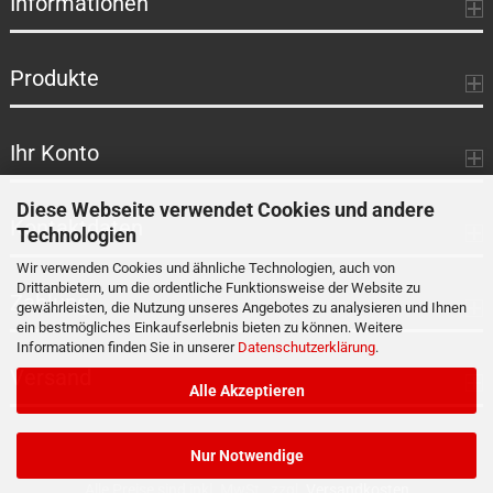
Informationen
Produkte
Ihr Konto
Diese Webseite verwendet Cookies und andere
Kontaktdaten
Technologien
Wir verwenden Cookies und ähnliche Technologien, auch von
Drittanbietern, um die ordentliche Funktionsweise der Website zu
Zahlung
gewährleisten, die Nutzung unseres Angebotes zu analysieren und Ihnen
ein bestmögliches Einkaufserlebnis bieten zu können. Weitere
Informationen finden Sie in unserer
Datenschutzerklärung
.
Versand
Alle Akzeptieren
Nur Notwendige
Alle Preise sind inkl. MwSt., zzgl.
Versandkosten