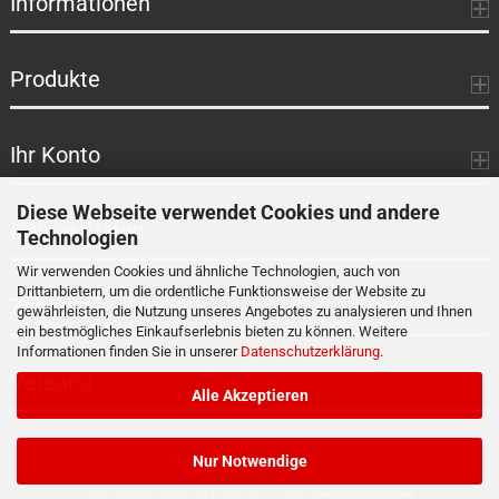
Informationen
Produkte
Ihr Konto
Diese Webseite verwendet Cookies und andere
Kontaktdaten
Technologien
Wir verwenden Cookies und ähnliche Technologien, auch von
Drittanbietern, um die ordentliche Funktionsweise der Website zu
Zahlung
gewährleisten, die Nutzung unseres Angebotes zu analysieren und Ihnen
ein bestmögliches Einkaufserlebnis bieten zu können. Weitere
Informationen finden Sie in unserer
Datenschutzerklärung
.
Versand
Alle Akzeptieren
Nur Notwendige
Alle Preise sind inkl. MwSt., zzgl.
Versandkosten