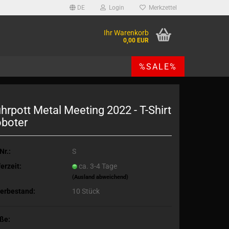
DE
Login
Merkzettel
Ihr Warenkorb
0,00 EUR
%SALE%
hrpott Metal Meeting 2022 - T-Shirt
boter
Nr.:
S
erzeit:
ca. 3-4 Tage
(Ausland abweichend)
erbestand:
10
Stück
ße: