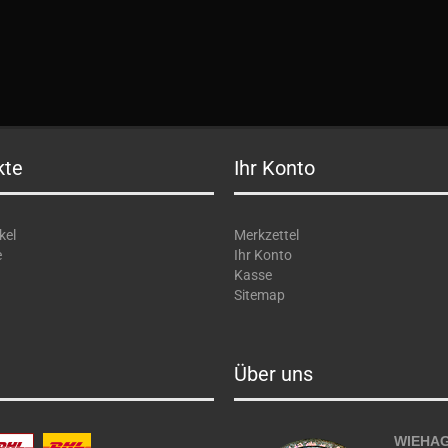
kte
Ihr Konto
kel
Merkzettel
e
Ihr Konto
Kasse
Sitemap
Über uns
WIEHAG