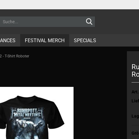
Suche...
RANCES
FESTIVAL MERCH
SPECIALS
 - T-Shirt Roboter
Ru
Ro
Art.
Lief
Lag
Grö