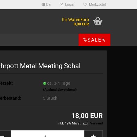
DE
Login
Merkzettel
Ihr Warenkorb
0,00 EUR
%SALE%
hrpott Metal Meeting Schal
erzeit:
ca. 3-4 Tage
(Ausland abweichend)
erbestand:
3
Stück
18,00 EUR
inkl. 19% MwSt. zzgl.
Versand