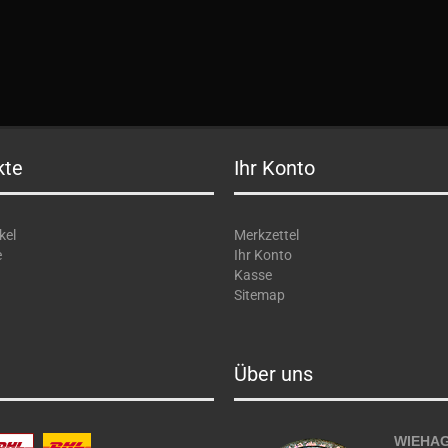
kte
Ihr Konto
kel
Merkzettel
e
Ihr Konto
Kasse
Sitemap
Über uns
WIEHAG