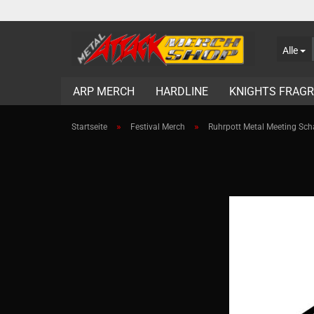
Alle
ARP MERCH
HARDLINE
KNIGHTS FRAG
»
»
Startseite
Festival Merch
Ruhrpott Metal Meeting Sch