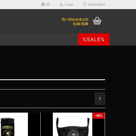
DE
Login
Merkzettel
Ihr Warenkorb
0,00 EUR
%SALE%
1
-40%