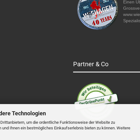
Einen Üb
Grossver
www.wi
Speziali
Partner & Co
dere Technologien
rittanbietern, um die ordentliche Funktionsweise der Website zu
n und Ihnen ein bestmögliches Einkaufserlebnis bieten zu können. Weitere