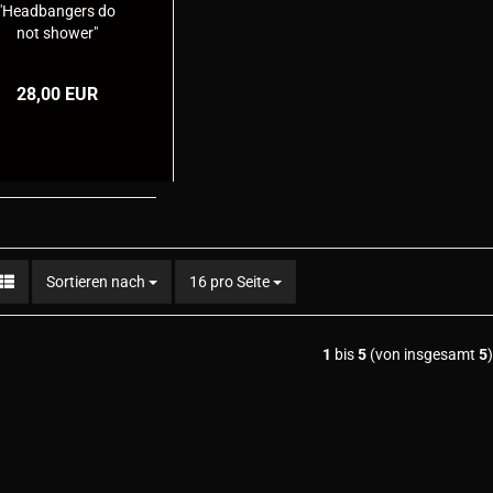
"Headbangers do
not shower"
28,00 EUR
Sortieren nach
pro Seite
Sortieren nach
16 pro Seite
1
bis
5
(von insgesamt
5
)