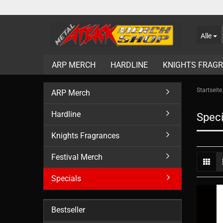
Alle
ARP MERCH
HARDLINE
KNIGHTS FRAG
Startseite
ARP Merch
Hardline
Speci
Knights Fragrances
Festival Merch
Specials
Bestseller